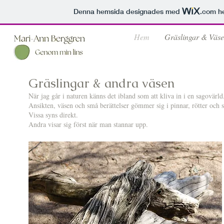
Denna hemsida designades med
.com
he
Hem
Gräslingar & Väs
Gräslingar & andra väsen
När jag går i naturen känns det ibland som att kliva in i en sagovärld
Ansikten, väsen och små berättelser gömmer sig i pinnar, rötter och s
Vissa syns direkt.
Andra visar sig först när man stannar upp.